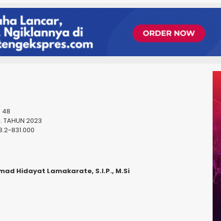
. 48
1. TAHUN 2023
3.2-831.000
mad Hidayat Lamakarate, S.I.P., M.Si