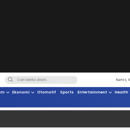
Kamis, 
Terkini, Suaranya Rakyat Sulteng
am
Ekonomi
Otomotif
Sports
Entertainment
Health