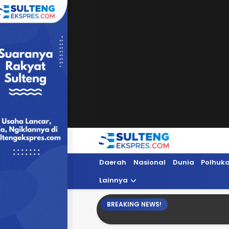
Sultengekspres.com
Berita Seputar Sulteng Hari Ini, Update 
Daerah
Nasional
Dunia
Polhuk
Lainnya
BREAKING NEWS!