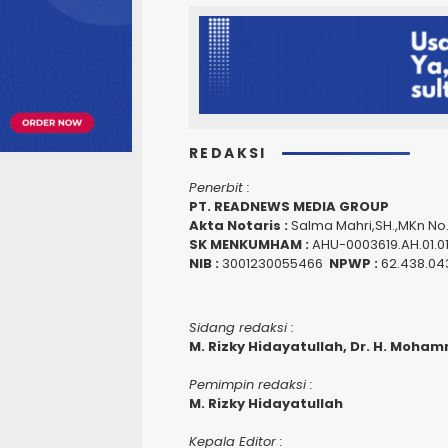
REDAKSI
Penerbit :
PT. READNEWS MEDIA GROUP
Akta Notaris :
Salma Mahri,SH.,MKn No
SK MENKUMHAM :
AHU-0003619.AH.01.0
NIB :
3001230055466
NPWP :
62.438.04
Sidang redaksi :
M. Rizky Hidayatullah, Dr. H. Moham
Pemimpin redaksi :
M. Rizky Hidayatullah
Kepala Editor :