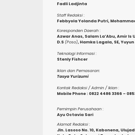
Fadli Ladjinta
Staff Redaksi :
Febbyola Yolanda Putri, Mohammad
Koresponden Daerah :
Azwar Anas, Salam La’Abu, Amir Is 
D.S
(Poso)
, Hamka Lagala, SE, Yuyun
Teknologi Informasi :
Stenly Fishcer
Iklan dan Pemasaran:
Tasya Yurizumi
Kontak Redaksi / Admin / Iklan :
Mobile Phone : 0822 4486 3366 – 085
Pemimpin Perusahaan :
Ayu Octavia Sari
Alamat Redaksi :
Jln. Lasoso No. 10, Kabonena, Ulujad