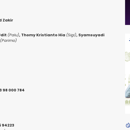
 Zakir
Udit
(Palu)
, Thomy Kristianto Hia
(Sigi)
, Syamsuyadi
(Parimo)
3 98 000 784
i 94223