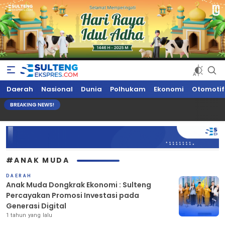
Sultengekspres.com
Berita Seputar Sulteng Hari Ini, Update Terkini, Suaranya Rakyat
Daerah
Nasional
Dunia
Polhukam
Ekonomi
Otomotif
Sulteng
BREAKING NEWS!
#ANAK MUDA
DAERAH
Anak Muda Dongkrak Ekonomi : Sulteng
Percayakan Promosi Investasi pada
Generasi Digital
1 tahun yang lalu