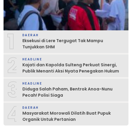
1
DAERAH
Eksekusi di Lere Tergugat Tak Mampu
Tunjukkan SHM
2
HEADLINE
Kajati dan Kapolda Sulteng Perkuat Sinergi,
Publik Menanti Aksi Nyata Penegakan Hukum
3
HEADLINE
Diduga Salah Paham, Bentrok Anoa-Nunu
Pecah! Polisi Siaga
4
DAERAH
Masyarakat Morowali Dilatih Buat Pupuk
Organik Untuk Pertanian