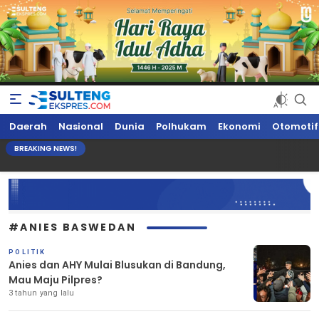
Sultengekspres.com
Berita Seputar Sulteng Hari Ini, Update Terkini, Suaranya Rakyat
Daerah
Nasional
Dunia
Polhukam
Ekonomi
Otomotif
Sulteng
BREAKING NEWS!
#ANIES BASWEDAN
POLITIK
Anies dan AHY Mulai Blusukan di Bandung,
Mau Maju Pilpres?
3 tahun yang lalu