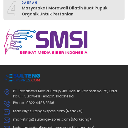
4
DAERAH
Masyarakat Morowali Dilatih Buat Pupuk
Organik Untuk Pertanian
PT. Readnews Media Group, Jln. Basuki Rahmat No. 75, Kota
Palu - Sulawesi Tengah, Indonesia
Phone : 0822 4486 3366
redaksi@sultengekspres.com (Redaksi)
marketing@sultengekspres.com (Marketing)
kerjasama@sultengekspres.com (Kerjasama)