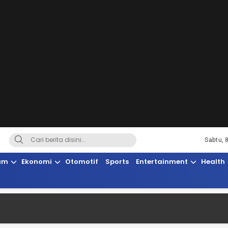
Sabtu, 
Terkini, Suaranya Rakyat Sulteng
am
Ekonomi
Otomotif
Sports
Entertainment
Health