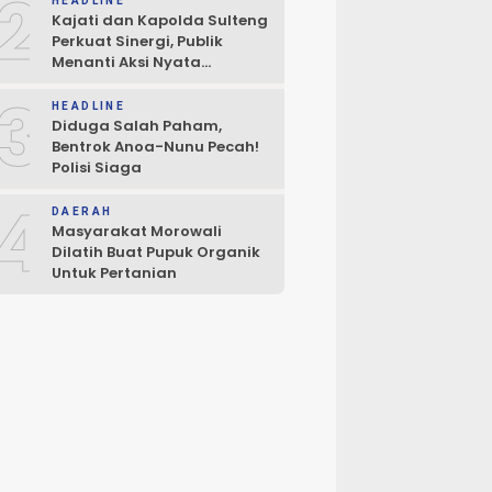
2
HEADLINE
Kajati dan Kapolda Sulteng
Perkuat Sinergi, Publik
Menanti Aksi Nyata
Penegakan Hukum
3
HEADLINE
Diduga Salah Paham,
Bentrok Anoa-Nunu Pecah!
Polisi Siaga
4
DAERAH
Masyarakat Morowali
Dilatih Buat Pupuk Organik
Untuk Pertanian