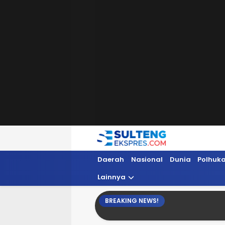
Sultengekspres.com
Berita Seputar Sulteng Hari Ini, Update 
Daerah
Nasional
Dunia
Polhuk
Lainnya
BREAKING NEWS!