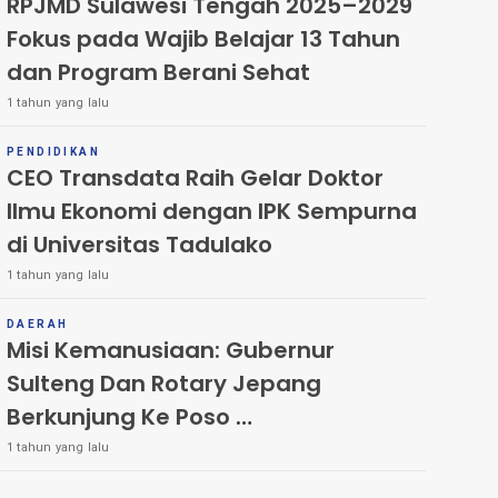
RPJMD Sulawesi Tengah 2025–2029
Fokus pada Wajib Belajar 13 Tahun
dan Program Berani Sehat
1 tahun yang lalu
PENDIDIKAN
CEO Transdata Raih Gelar Doktor
Ilmu Ekonomi dengan IPK Sempurna
di Universitas Tadulako
1 tahun yang lalu
DAERAH
Misi Kemanusiaan: Gubernur
Sulteng Dan Rotary Jepang
Berkunjung Ke Poso
1 tahun yang lalu
Tinjau Pembangunan Saluran Draenase untuk
Eliminasi Schistosomiasis di Lembah Napu, Poso