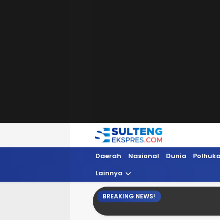
Sultengekspres.com
Berita Seputar Sulteng Hari Ini, Update 
Daerah
Nasional
Dunia
Polhuk
Lainnya
BREAKING NEWS!