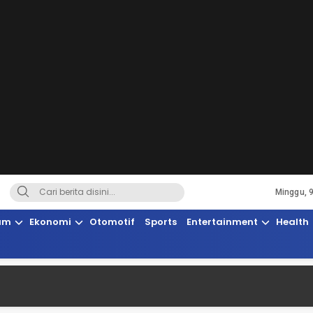
Minggu, 
Terkini, Suaranya Rakyat Sulteng
am
Ekonomi
Otomotif
Sports
Entertainment
Health