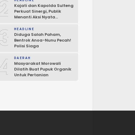
2
HEADLINE
Kajati dan Kapolda Sulteng
Perkuat Sinergi, Publik
Menanti Aksi Nyata
Penegakan Hukum
3
HEADLINE
Diduga Salah Paham,
Bentrok Anoa-Nunu Pecah!
Polisi Siaga
4
DAERAH
Masyarakat Morowali
Dilatih Buat Pupuk Organik
Untuk Pertanian