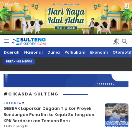
Sultengekspres.com
Berita Seputar Sulteng Hari Ini, Update Terkini, Suaranya Rakyat
Daerah
Nasional
Dunia
Polhukam
Ekonomi
Otomotif
Sulteng
BREAKING NEWS!
#CIKASDA SULTENG
POLHUKAM
GEBRAK Laporkan Dugaan Tipikor Proyek
Bendungan Puna Kiri ke Kejati Sulteng dan
KPK Berdasarkan Temuan Baru
1 tahun yang lalu