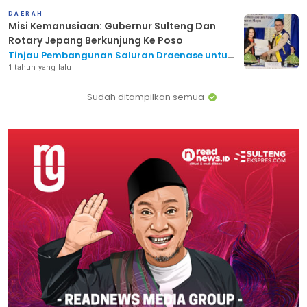
DAERAH
Misi Kemanusiaan: Gubernur Sulteng Dan
Rotary Jepang Berkunjung Ke Poso
Tinjau Pembangunan Saluran Draenase untuk
Eliminasi Schistosomiasis di Lembah Napu,
1 tahun yang lalu
Poso
Sudah ditampilkan semua