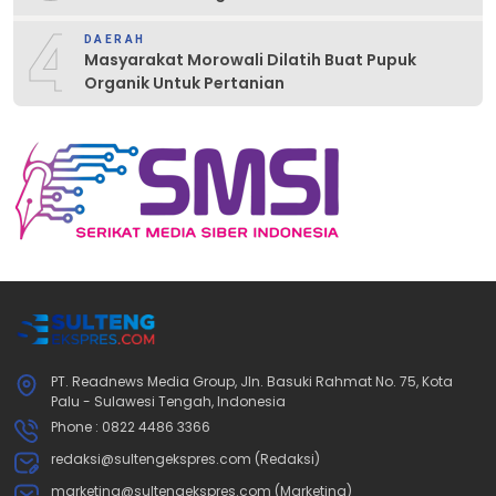
4
DAERAH
Masyarakat Morowali Dilatih Buat Pupuk
Organik Untuk Pertanian
PT. Readnews Media Group, Jln. Basuki Rahmat No. 75, Kota
Palu - Sulawesi Tengah, Indonesia
Phone : 0822 4486 3366
redaksi@sultengekspres.com (Redaksi)
marketing@sultengekspres.com (Marketing)