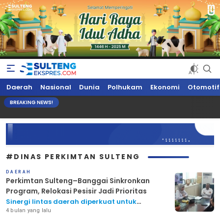
Sultengekspres.com
Berita Seputar Sulteng Hari Ini, Update Terkini, Suaranya Rakyat
Daerah
Nasional
Dunia
Polhukam
Ekonomi
Otomotif
Sulteng
BREAKING NEWS!
#DINAS PERKIMTAN SULTENG
DAERAH
Perkimtan Sulteng–Banggai Sinkronkan
Program, Relokasi Pesisir Jadi Prioritas
Sinergi lintas daerah diperkuat untuk
penanganan RTLH dan kawasan kumuh
4 bulan yang lalu