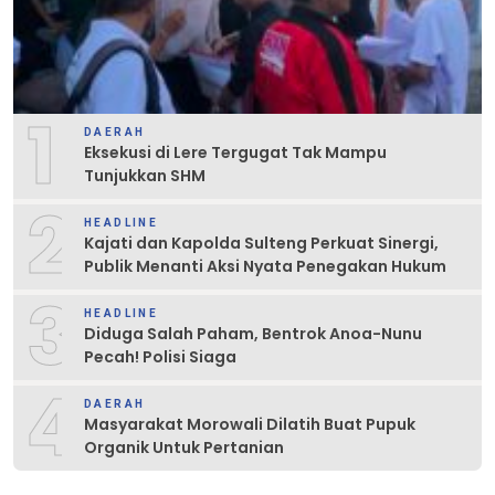
1
DAERAH
Eksekusi di Lere Tergugat Tak Mampu
Tunjukkan SHM
2
HEADLINE
Kajati dan Kapolda Sulteng Perkuat Sinergi,
Publik Menanti Aksi Nyata Penegakan Hukum
3
HEADLINE
Diduga Salah Paham, Bentrok Anoa-Nunu
Pecah! Polisi Siaga
4
DAERAH
Masyarakat Morowali Dilatih Buat Pupuk
Organik Untuk Pertanian