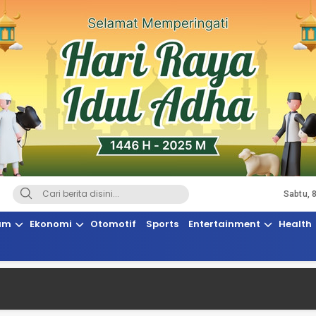
Sabtu, 
Terkini, Suaranya Rakyat Sulteng
am
Ekonomi
Otomotif
Sports
Entertainment
Health