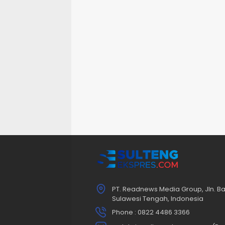
PT. Readnews Media Group, Jln. Ba
Sulawesi Tengah, Indonesia
Phone : 0822 4486 3366