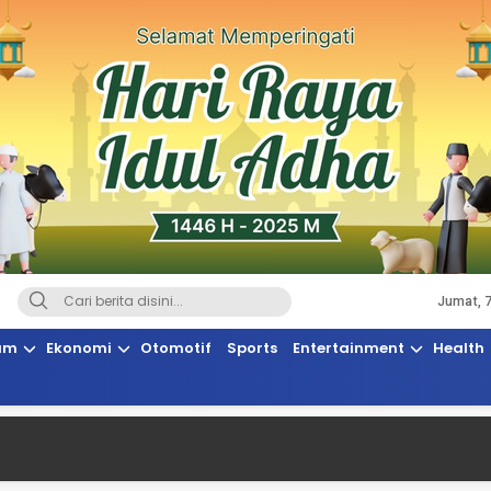
Jumat, 
Terkini, Suaranya Rakyat Sulteng
am
Ekonomi
Otomotif
Sports
Entertainment
Health