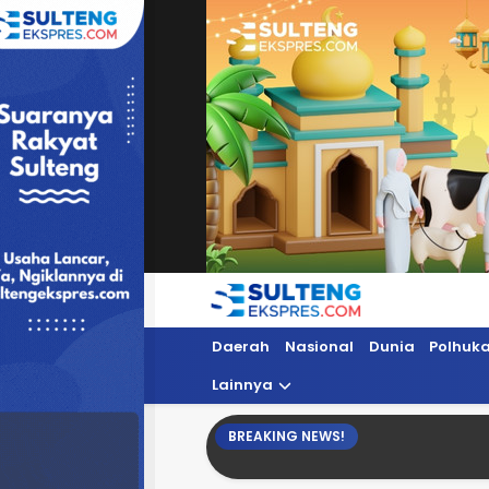
Sultengekspres.com
Berita Seputar Sulteng Hari Ini, Update 
Daerah
Nasional
Dunia
Polhuk
Lainnya
BREAKING NEWS!