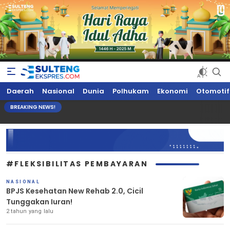
Sultengekspres.com
Berita Seputar Sulteng Hari Ini, Update Terkini, Suaranya Rakyat
Daerah
Nasional
Dunia
Polhukam
Ekonomi
Otomotif
Sulteng
BREAKING NEWS!
#FLEKSIBILITAS PEMBAYARAN
NASIONAL
BPJS Kesehatan New Rehab 2.0, Cicil
Tunggakan Iuran!
2 tahun yang lalu