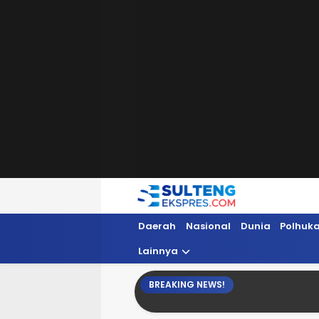
Sultengekspres.com
Berita Seputar Sulteng Hari Ini, Update 
Daerah
Nasional
Dunia
Polhuk
Lainnya
BREAKING NEWS!