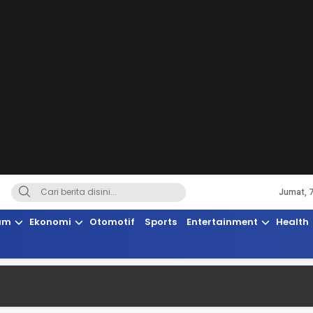
Jumat, 
Terkini, Suaranya Rakyat Sulteng
am
Ekonomi
Otomotif
Sports
Entertainment
Health