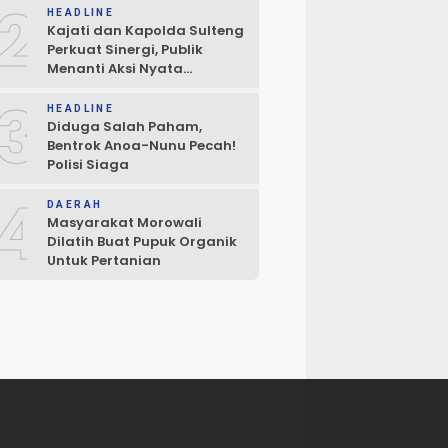
2
HEADLINE
Kajati dan Kapolda Sulteng
Perkuat Sinergi, Publik
Menanti Aksi Nyata
Penegakan Hukum
3
HEADLINE
Diduga Salah Paham,
Bentrok Anoa-Nunu Pecah!
Polisi Siaga
4
DAERAH
Masyarakat Morowali
Dilatih Buat Pupuk Organik
Untuk Pertanian