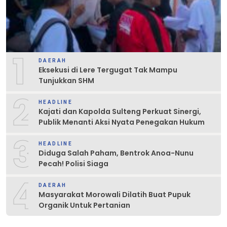
1
DAERAH
Eksekusi di Lere Tergugat Tak Mampu
Tunjukkan SHM
2
HEADLINE
Kajati dan Kapolda Sulteng Perkuat Sinergi,
Publik Menanti Aksi Nyata Penegakan Hukum
3
HEADLINE
Diduga Salah Paham, Bentrok Anoa-Nunu
Pecah! Polisi Siaga
4
DAERAH
Masyarakat Morowali Dilatih Buat Pupuk
Organik Untuk Pertanian