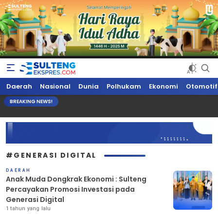
Sultengekspres.com
Berita Seputar Sulteng Hari Ini, Update Terkini, Suaranya Rakyat
Daerah
Nasional
Dunia
Polhukam
Ekonomi
Otomotif
Sulteng
BREAKING NEWS!
#GENERASI DIGITAL
DAERAH
Anak Muda Dongkrak Ekonomi : Sulteng
Percayakan Promosi Investasi pada
Generasi Digital
1 tahun yang lalu