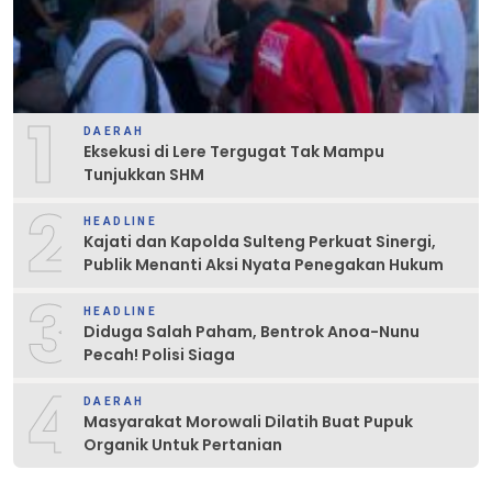
1
DAERAH
Eksekusi di Lere Tergugat Tak Mampu
Tunjukkan SHM
2
HEADLINE
Kajati dan Kapolda Sulteng Perkuat Sinergi,
Publik Menanti Aksi Nyata Penegakan Hukum
3
HEADLINE
Diduga Salah Paham, Bentrok Anoa-Nunu
Pecah! Polisi Siaga
4
DAERAH
Masyarakat Morowali Dilatih Buat Pupuk
Organik Untuk Pertanian