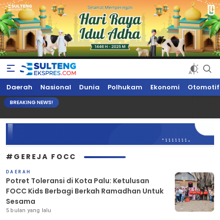
Sultengekspres.com
Berita Seputar Sulteng Hari Ini, Update Terkini, Suaranya Rakyat
Daerah
Nasional
Dunia
Polhukam
Ekonomi
Otomotif
Sulteng
BREAKING NEWS!
#GEREJA FOCC
DAERAH
Potret Toleransi di Kota Palu: Ketulusan
FOCC Kids Berbagi Berkah Ramadhan Untuk
Sesama
5 bulan yang lalu