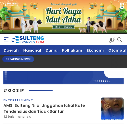
Sultengekspres.com
Berita Seputar Sulteng Hari Ini, Update Terkini, Suaranya Rakyat
Daerah
Nasional
Dunia
Polhukam
Ekonomi
Otomotif
Sulteng
BREAKING NEWS!
#GOSIP
ENTERTAINMENT
AMSI Sulteng Nilai Unggahan Ichal Kate
Tendensius dan Tidak Santun
12 bulan yang lalu