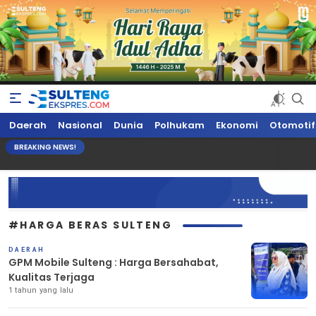
Sultengekspres.com
Berita Seputar Sulteng Hari Ini, Update Terkini, Suaranya Rakyat
Daerah
Nasional
Dunia
Polhukam
Ekonomi
Otomotif
Sulteng
BREAKING NEWS!
#HARGA BERAS SULTENG
DAERAH
GPM Mobile Sulteng : Harga Bersahabat,
Kualitas Terjaga
1 tahun yang lalu