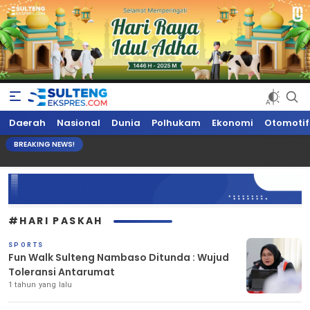
Sultengekspres.com
Berita Seputar Sulteng Hari Ini, Update Terkini, Suaranya Rakyat
Daerah
Nasional
Dunia
Polhukam
Ekonomi
Otomotif
Sulteng
BREAKING NEWS!
#HARI PASKAH
SPORTS
Fun Walk Sulteng Nambaso Ditunda : Wujud
Toleransi Antarumat
1 tahun yang lalu