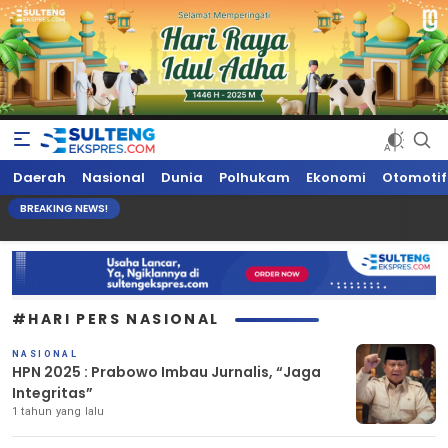
Sultengekspres.com
Berita Seputar Sulteng Hari Ini, Update Terkini, Suaranya Rakyat
Daerah
Nasional
Dunia
Polhukam
Ekonomi
Otomotif
Sulteng
BREAKING NEWS!
#HARI PERS NASIONAL
NASIONAL
HPN 2025 : Prabowo Imbau Jurnalis, “Jaga
Integritas”
1 tahun yang lalu