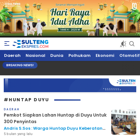
Sultengekspres.com
Berita Seputar Sulteng Hari Ini, Update Terkini, Suaranya Rakyat
Daerah
Nasional
Dunia
Polhukam
Ekonomi
Otomotif
Sulteng
BREAKING NEWS!
#HUNTAP DUYU
DAERAH
Pemkot Siapkan Lahan Huntap di Duyu Untuk
300 Penyintas
Andris S.Sos : Warga Huntap Duyu Keberatan
Karena Belum Disosialisasi
5 bulan yang lalu