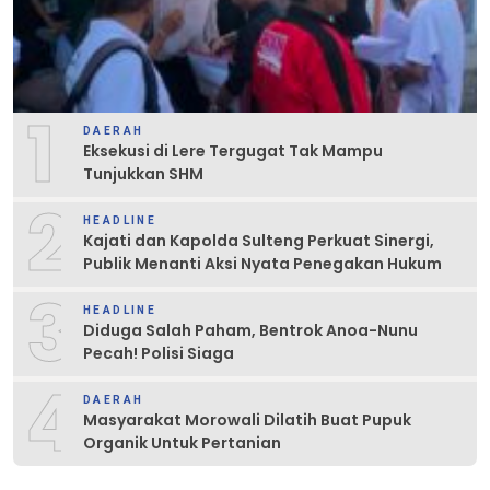
1
DAERAH
Eksekusi di Lere Tergugat Tak Mampu
Tunjukkan SHM
2
HEADLINE
Kajati dan Kapolda Sulteng Perkuat Sinergi,
Publik Menanti Aksi Nyata Penegakan Hukum
3
HEADLINE
Diduga Salah Paham, Bentrok Anoa-Nunu
Pecah! Polisi Siaga
4
DAERAH
Masyarakat Morowali Dilatih Buat Pupuk
Organik Untuk Pertanian