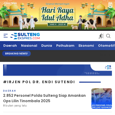
Sultengekspres.com
Berita Seputar Sulteng Hari Ini, Update Terkini, Suaranya Rakyat
Daerah
Nasional
Dunia
Polhukam
Ekonomi
Otomotif
Sulteng
BREAKING NEWS!
#IRJEN POL DR. ENDI SUTENDI
DAERAH
2.852 Personel Polda Sulteng Siap Amankan
Ops Lilin Tinombala 2025
8 bulan yang lalu