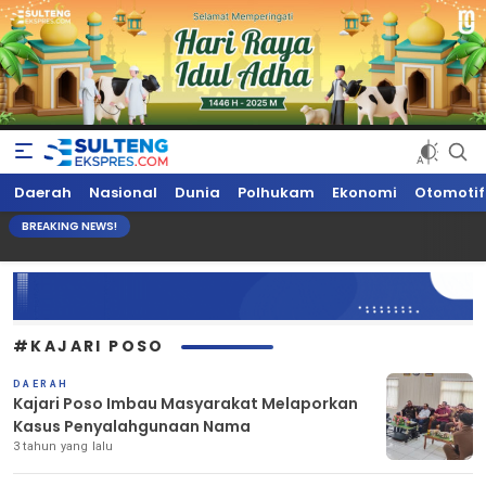
Sultengekspres.com
Berita Seputar Sulteng Hari Ini, Update Terkini, Suaranya Rakyat
Daerah
Nasional
Dunia
Polhukam
Ekonomi
Otomotif
Sulteng
BREAKING NEWS!
#KAJARI POSO
DAERAH
Kajari Poso Imbau Masyarakat Melaporkan
Kasus Penyalahgunaan Nama
3 tahun yang lalu