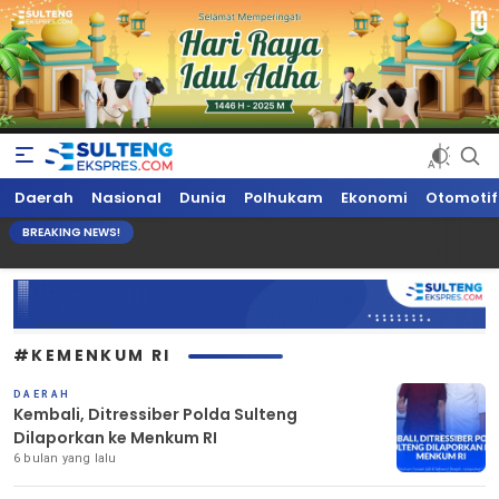
Sultengekspres.com
Berita Seputar Sulteng Hari Ini, Update Terkini, Suaranya Rakyat
Daerah
Nasional
Dunia
Polhukam
Ekonomi
Otomotif
Sulteng
BREAKING NEWS!
#KEMENKUM RI
DAERAH
Kembali, Ditressiber Polda Sulteng
Dilaporkan ke Menkum RI
6 bulan yang lalu