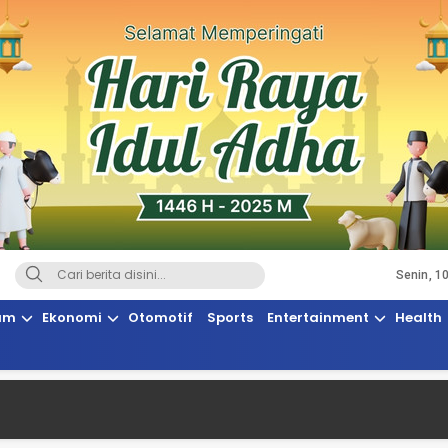
Senin, 1
Terkini, Suaranya Rakyat Sulteng
am
Ekonomi
Otomotif
Sports
Entertainment
Health