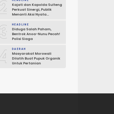
2
HEADLINE
Kajati dan Kapolda Sulteng
Perkuat Sinergi, Publik
Menanti Aksi Nyata
Penegakan Hukum
3
HEADLINE
Diduga Salah Paham,
Bentrok Anoa-Nunu Pecah!
Polisi Siaga
4
DAERAH
Masyarakat Morowali
Dilatih Buat Pupuk Organik
Untuk Pertanian