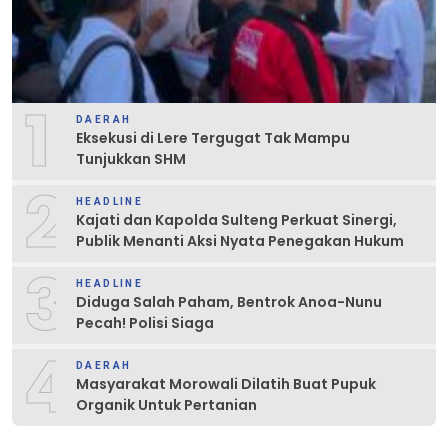
1
DAERAH
Eksekusi di Lere Tergugat Tak Mampu
Tunjukkan SHM
2
HEADLINE
Kajati dan Kapolda Sulteng Perkuat Sinergi,
Publik Menanti Aksi Nyata Penegakan Hukum
3
HEADLINE
Diduga Salah Paham, Bentrok Anoa-Nunu
Pecah! Polisi Siaga
4
DAERAH
Masyarakat Morowali Dilatih Buat Pupuk
Organik Untuk Pertanian