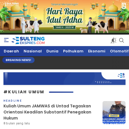
Sultengekspres.com
Berita Seputar Sulteng Hari Ini, Update Terkini, Suaranya Rakyat
Daerah
Nasional
Dunia
Polhukam
Ekonomi
Otomotif
Sulteng
BREAKING NEWS!
#KULIAH UMUM
HEADLINE
Kuliah Umum JAMWAS di Untad Tegaskan
Orientasi Keadilan Substantif Penegakan
Hukum
8 bulan yang lalu