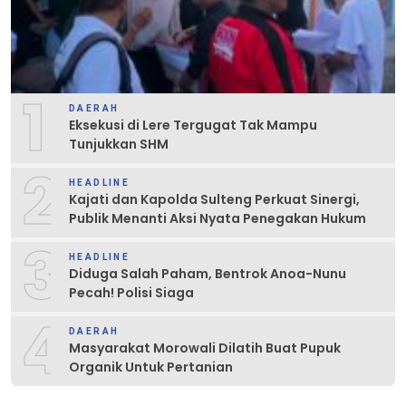
1
DAERAH
Eksekusi di Lere Tergugat Tak Mampu
Tunjukkan SHM
2
HEADLINE
Kajati dan Kapolda Sulteng Perkuat Sinergi,
Publik Menanti Aksi Nyata Penegakan Hukum
3
HEADLINE
Diduga Salah Paham, Bentrok Anoa-Nunu
Pecah! Polisi Siaga
4
DAERAH
Masyarakat Morowali Dilatih Buat Pupuk
Organik Untuk Pertanian