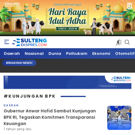
Sultengekspres.com
Berita Seputar Sulteng Hari Ini, Update Terkini, Suaranya Rakyat
Daerah
Nasional
Dunia
Polhukam
Ekonomi
Otomotif
Sulteng
BREAKING NEWS!
#KUNJUNGAN BPK
DAERAH
Gubernur Anwar Hafid Sambut Kunjungan
BPK RI, Tegaskan Komitmen Transparansi
Keuangan
1 tahun yang lalu