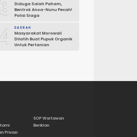
3
Diduga Salah Paham,
Bentrok Anoa-Nunu Pecah!
Polisi Siaga
4
DAERAH
Masyarakat Morowali
Dilatih Buat Pupuk Organik
Untuk Pertanian
SOP Wartawan
 Kami
Beriklan
n Privasi