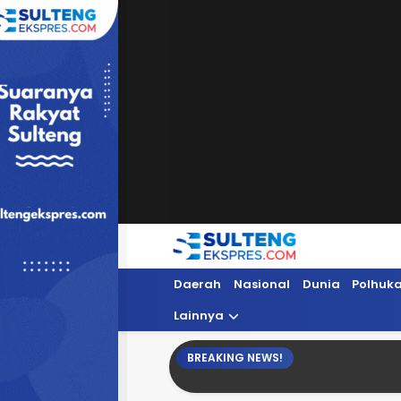
Sultengekspres.com
Berita Seputar Sulteng Hari Ini, Update 
Daerah
Nasional
Dunia
Polhuk
Lainnya
BREAKING NEWS!