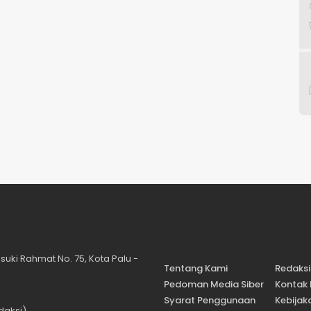
suki Rahmat No. 75, Kota Palu -
Tentang Kami
Redaksi
Pedoman Media Siber
Kontak
Syarat Penggunaan
Kebijaka
daksi)