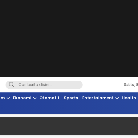
Sabtu, 
Terkini, Suaranya Rakyat Sulteng
am
Ekonomi
Otomotif
Sports
Entertainment
Health