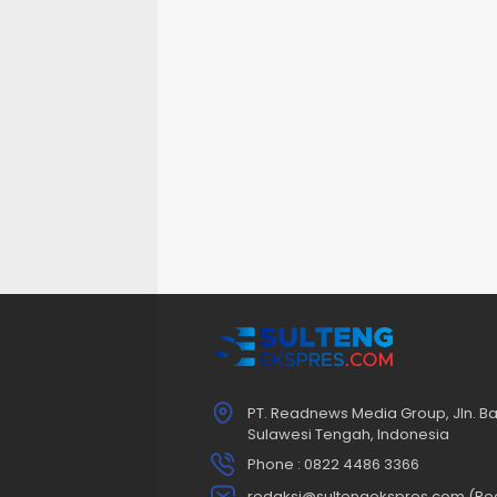
PT. Readnews Media Group, Jln. Ba
Sulawesi Tengah, Indonesia
Phone : 0822 4486 3366
redaksi@sultengekspres.com (Re