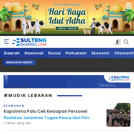
Sultengekspres.com
Berita Seputar Sulteng Hari Ini, Update Terkini, Suaranya Rakyat
Daerah
Nasional
Dunia
Polhukam
Ekonomi
Otomotif
Sulteng
BREAKING NEWS!
#MUDIK LEBARAN
KEAMANAN
Kapolreta Palu Cek Kesiapan Personel
Pastikan Jalankan Tugas Pasca Idul Fitri
1 tahun yang lalu