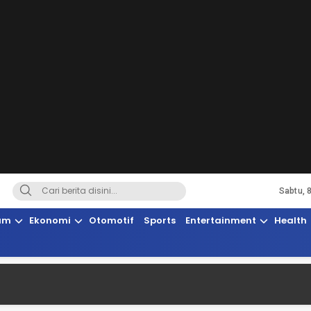
Sabtu, 
Terkini, Suaranya Rakyat Sulteng
am
Ekonomi
Otomotif
Sports
Entertainment
Health