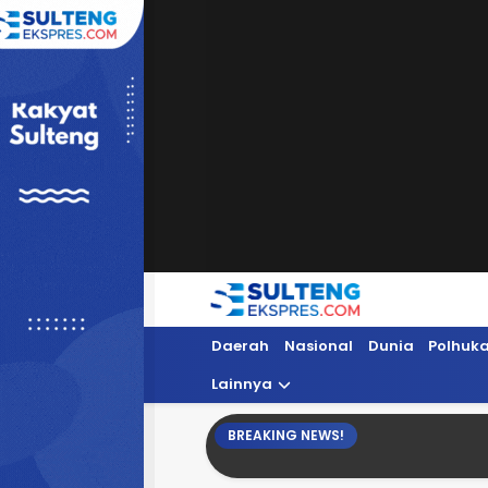
Sultengekspres.com
Berita Seputar Sulteng Hari Ini, Update 
Daerah
Nasional
Dunia
Polhuk
Lainnya
BREAKING NEWS!