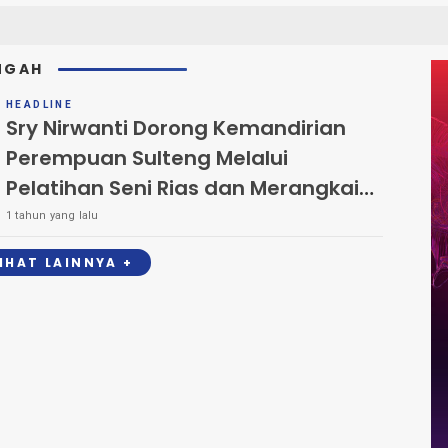
NGAH
HEADLINE
Sry Nirwanti Dorong Kemandirian
Perempuan Sulteng Melalui
Pelatihan Seni Rias dan Merangkai
Bunga
1 tahun yang lalu
LIHAT LAINNYA +