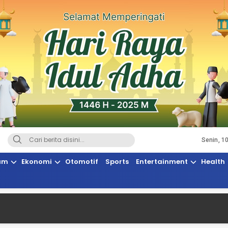
Senin, 1
Terkini, Suaranya Rakyat Sulteng
am
Ekonomi
Otomotif
Sports
Entertainment
Health