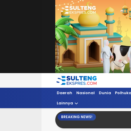
Sultengekspres.com
Berita Seputar Sulteng Hari Ini, Update 
Daerah
Nasional
Dunia
Polhuk
Lainnya
BREAKING NEWS!