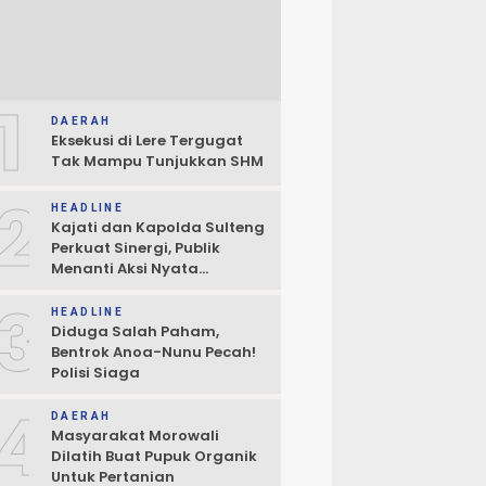
1
DAERAH
Eksekusi di Lere Tergugat
Tak Mampu Tunjukkan SHM
2
HEADLINE
Kajati dan Kapolda Sulteng
Perkuat Sinergi, Publik
Menanti Aksi Nyata
Penegakan Hukum
3
HEADLINE
Diduga Salah Paham,
Bentrok Anoa-Nunu Pecah!
Polisi Siaga
4
DAERAH
Masyarakat Morowali
Dilatih Buat Pupuk Organik
Untuk Pertanian