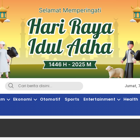
Jumat, 
Terkini, Suaranya Rakyat Sulteng
am
Ekonomi
Otomotif
Sports
Entertainment
Health