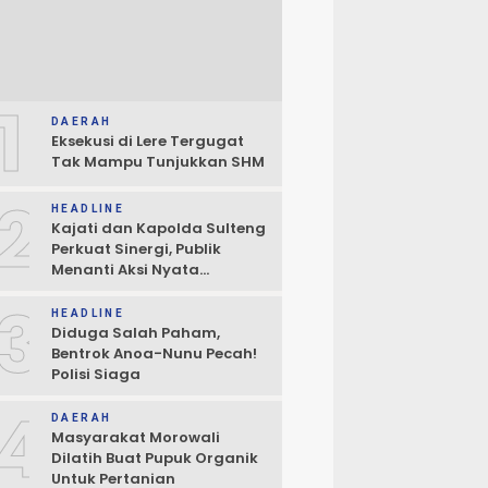
1
DAERAH
Eksekusi di Lere Tergugat
Tak Mampu Tunjukkan SHM
2
HEADLINE
Kajati dan Kapolda Sulteng
Perkuat Sinergi, Publik
Menanti Aksi Nyata
Penegakan Hukum
3
HEADLINE
Diduga Salah Paham,
Bentrok Anoa-Nunu Pecah!
Polisi Siaga
4
DAERAH
Masyarakat Morowali
Dilatih Buat Pupuk Organik
Untuk Pertanian