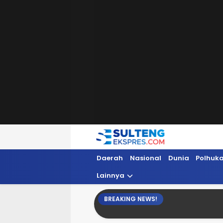
Sultengekspres.com
Berita Seputar Sulteng Hari Ini, Update 
Daerah
Nasional
Dunia
Polhuk
Lainnya
BREAKING NEWS!