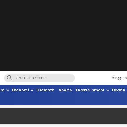
Minggu, 
Terkini, Suaranya Rakyat Sulteng
am
Ekonomi
Otomotif
Sports
Entertainment
Health