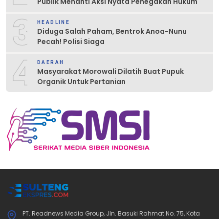
Publik Menanti Aksi Nyata Penegakan Hukum
3
HEADLINE
Diduga Salah Paham, Bentrok Anoa-Nunu
Pecah! Polisi Siaga
4
DAERAH
Masyarakat Morowali Dilatih Buat Pupuk
Organik Untuk Pertanian
PT. Readnews Media Group, Jln. Basuki Rahmat No. 75, Kota