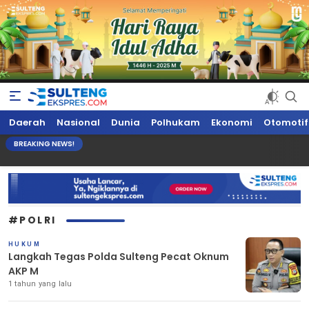
Sultengekspres.com
Berita Seputar Sulteng Hari Ini, Update Terkini, Suaranya Rakyat
Daerah
Nasional
Dunia
Polhukam
Ekonomi
Otomotif
Sulteng
BREAKING NEWS!
#POLRI
HUKUM
Langkah Tegas Polda Sulteng Pecat Oknum
AKP M
1 tahun yang lalu