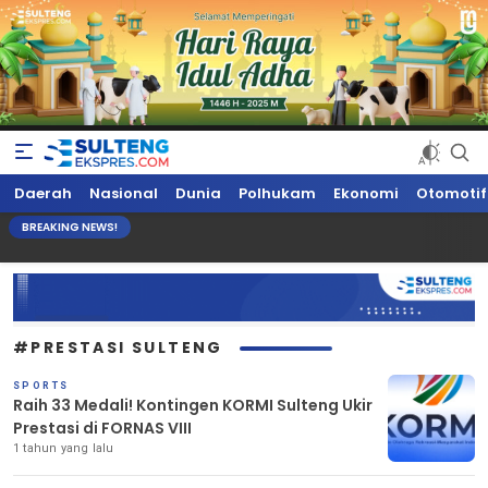
Sultengekspres.com
Berita Seputar Sulteng Hari Ini, Update Terkini, Suaranya Rakyat
Daerah
Nasional
Dunia
Polhukam
Ekonomi
Otomotif
Sulteng
BREAKING NEWS!
#PRESTASI SULTENG
SPORTS
Raih 33 Medali! Kontingen KORMI Sulteng Ukir
Prestasi di FORNAS VIII
1 tahun yang lalu