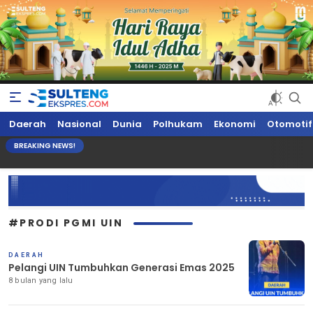
Sultengekspres.com
Berita Seputar Sulteng Hari Ini, Update Terkini, Suaranya Rakyat
Daerah
Nasional
Dunia
Polhukam
Ekonomi
Otomotif
Sulteng
BREAKING NEWS!
#PRODI PGMI UIN
DAERAH
Pelangi UIN Tumbuhkan Generasi Emas 2025
8 bulan yang lalu