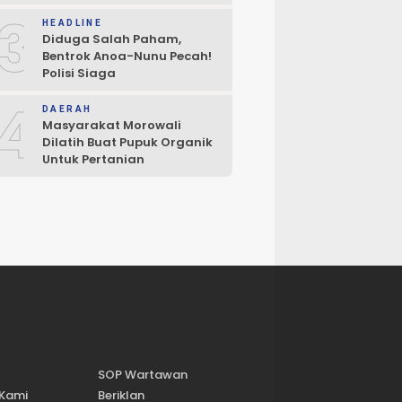
Penegakan Hukum
3
HEADLINE
Diduga Salah Paham,
Bentrok Anoa-Nunu Pecah!
Polisi Siaga
4
DAERAH
Masyarakat Morowali
Dilatih Buat Pupuk Organik
Untuk Pertanian
SOP Wartawan
 Kami
Beriklan