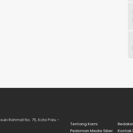
suki Rahmat No. 75, Kota Palu -
Tentang Kami
Redaksi
Pedoman Media Siber
Kontak