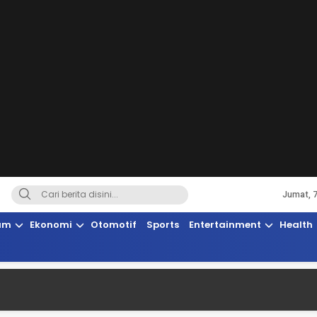
Jumat, 
Terkini, Suaranya Rakyat Sulteng
am
Ekonomi
Otomotif
Sports
Entertainment
Health