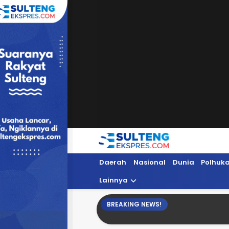
Sultengekspres.com
Berita Seputar Sulteng Hari Ini, Update 
Daerah
Nasional
Dunia
Polhuk
Lainnya
BREAKING NEWS!