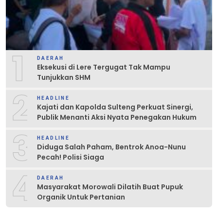
1
DAERAH
Eksekusi di Lere Tergugat Tak Mampu
Tunjukkan SHM
2
HEADLINE
Kajati dan Kapolda Sulteng Perkuat Sinergi,
Publik Menanti Aksi Nyata Penegakan Hukum
3
HEADLINE
Diduga Salah Paham, Bentrok Anoa-Nunu
Pecah! Polisi Siaga
4
DAERAH
Masyarakat Morowali Dilatih Buat Pupuk
Organik Untuk Pertanian