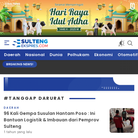
Sultengekspres.com
Berita Seputar Sulteng Hari Ini, Update Terkini, Suaranya Rakyat
Daerah
Nasional
Dunia
Polhukam
Ekonomi
Otomotif
Sulteng
BREAKING NEWS!
#TANGGAP DARURAT
DAERAH
96 Kali Gempa Susulan Hantam Poso : Ini
Bantuan Logistik & Imbauan dari Pemprov
Sulteng
1 tahun yang lalu