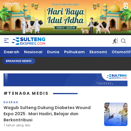
Sultengekspres.com
Berita Seputar Sulteng Hari Ini, Update Terkini, Suaranya Rakyat
Daerah
Nasional
Dunia
Polhukam
Ekonomi
Otomotif
Sulteng
BREAKING NEWS!
#TENAGA MEDIS
DAERAH
Wagub Sulteng Dukung Diabetes Wound
Expo 2025 : Mari Hadiri, Belajar dan
Berkontribusi
1 tahun yang lalu