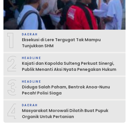
1
DAERAH
Eksekusi di Lere Tergugat Tak Mampu
Tunjukkan SHM
2
HEADLINE
Kajati dan Kapolda Sulteng Perkuat Sinergi,
Publik Menanti Aksi Nyata Penegakan Hukum
3
HEADLINE
Diduga Salah Paham, Bentrok Anoa-Nunu
Pecah! Polisi Siaga
4
DAERAH
Masyarakat Morowali Dilatih Buat Pupuk
Organik Untuk Pertanian