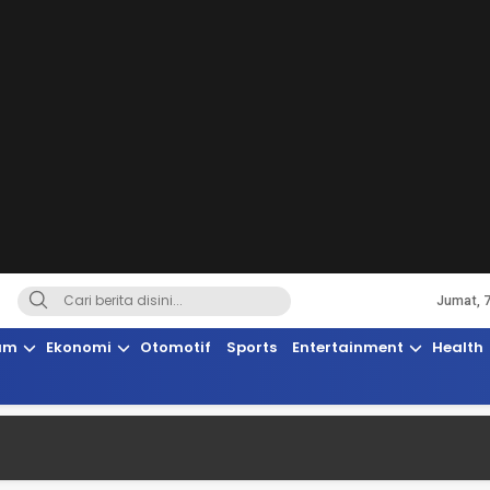
Jumat, 
Terkini, Suaranya Rakyat Sulteng
am
Ekonomi
Otomotif
Sports
Entertainment
Health