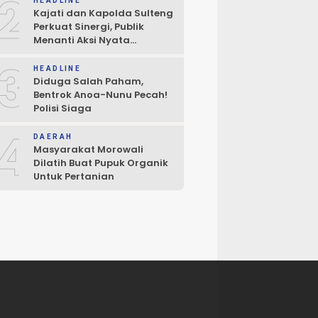
2
HEADLINE
Kajati dan Kapolda Sulteng
Perkuat Sinergi, Publik
Menanti Aksi Nyata
Penegakan Hukum
3
HEADLINE
Diduga Salah Paham,
Bentrok Anoa-Nunu Pecah!
Polisi Siaga
4
DAERAH
Masyarakat Morowali
Dilatih Buat Pupuk Organik
Untuk Pertanian