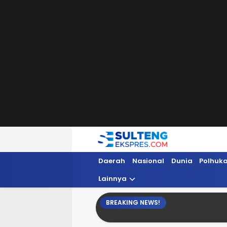
Sultengekspres.com
Berita Seputar Sulteng Hari Ini, Update 
Daerah
Nasional
Dunia
Polhuk
Lainnya
BREAKING NEWS!