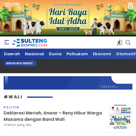
Sultengekspres.com
Berita Seputar Sulteng Hari Ini, Update Terkini, Suaranya Rakyat
Daerah
Nasional
Dunia
Polhukam
Ekonomi
Otomotif
Sulteng
BREAKING NEWS!
#WALI
POLITIK
Deklarasi Meriah, Anwar – Reny Hibur Warga
Masama dengan Band Wali
2 tahun yang lalu