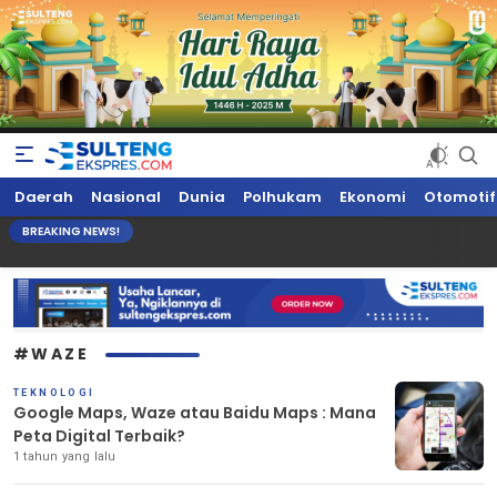
Sultengekspres.com
Berita Seputar Sulteng Hari Ini, Update Terkini, Suaranya Rakyat
Daerah
Nasional
Dunia
Polhukam
Ekonomi
Otomotif
Sulteng
BREAKING NEWS!
#WAZE
TEKNOLOGI
Google Maps, Waze atau Baidu Maps : Mana
Peta Digital Terbaik?
1 tahun yang lalu