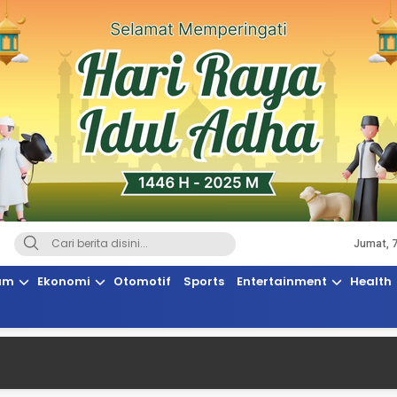
Jumat, 
Terkini, Suaranya Rakyat Sulteng
am
Ekonomi
Otomotif
Sports
Entertainment
Health