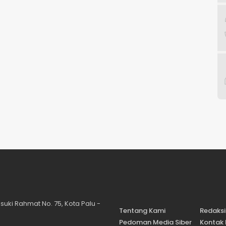
suki Rahmat No. 75, Kota Palu -
Tentang Kami
Redaksi
Pedoman Media Siber
Kontak