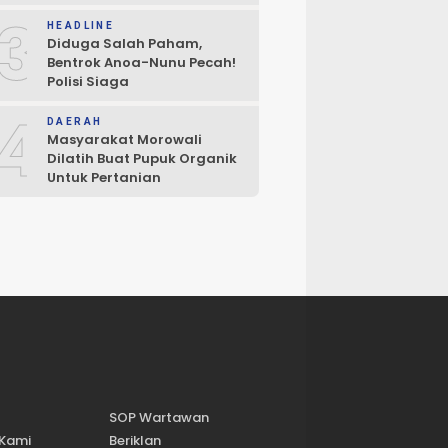
Penegakan Hukum
3
HEADLINE
Diduga Salah Paham,
Bentrok Anoa-Nunu Pecah!
Polisi Siaga
4
DAERAH
Masyarakat Morowali
Dilatih Buat Pupuk Organik
Untuk Pertanian
SOP Wartawan
 Kami
Beriklan