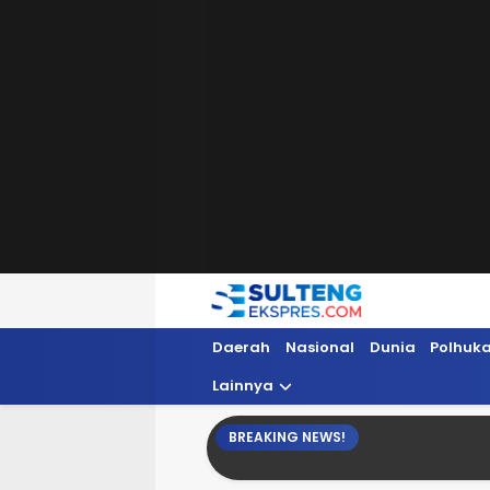
Sultengekspres.com
Berita Seputar Sulteng Hari Ini, Update 
Daerah
Nasional
Dunia
Polhuk
Lainnya
BREAKING NEWS!