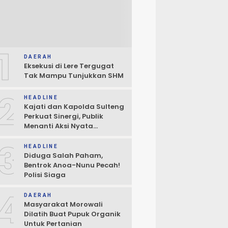
1
DAERAH
Eksekusi di Lere Tergugat
Tak Mampu Tunjukkan SHM
2
HEADLINE
Kajati dan Kapolda Sulteng
Perkuat Sinergi, Publik
Menanti Aksi Nyata
Penegakan Hukum
3
HEADLINE
Diduga Salah Paham,
Bentrok Anoa-Nunu Pecah!
Polisi Siaga
4
DAERAH
Masyarakat Morowali
Dilatih Buat Pupuk Organik
Untuk Pertanian