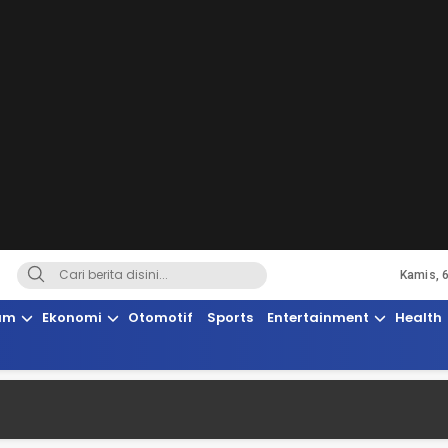
Kamis, 
Terkini, Suaranya Rakyat Sulteng
am
Ekonomi
Otomotif
Sports
Entertainment
Health