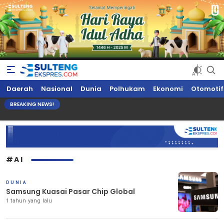
Sultengekspres.com
Berita Seputar Sulteng Hari Ini, Update Terkini, Suaranya Rakyat
Daerah
Nasional
Dunia
Polhukam
Ekonomi
Otomotif
Sulteng
BREAKING NEWS!
#AI
DUNIA
Samsung Kuasai Pasar Chip Global
1 tahun yang lalu