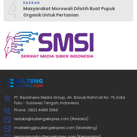
4
DAERAH
Masyarakat Morowali Dilatih Buat Pupuk
Organik Untuk Pertanian
PT. Readnews Media Group, Jln. Basuki Rahmat No. 75, Kota
Palu - Sulawesi Tengah, Indonesia
Phone : 0822 4486 3366
redaksi@sultengekspres.com (Redaksi)
marketing@sultengekspres.com (Marketing)
kerjasama@sultengekspres.com (Kerjasama)