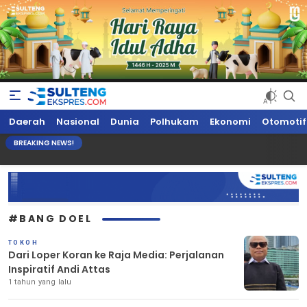
Sultengekspres.com
Berita Seputar Sulteng Hari Ini, Update Terkini, Suaranya Rakyat
Daerah
Nasional
Dunia
Polhukam
Ekonomi
Otomotif
Sulteng
BREAKING NEWS!
#BANG DOEL
TOKOH
Dari Loper Koran ke Raja Media: Perjalanan
Inspiratif Andi Attas
1 tahun yang lalu