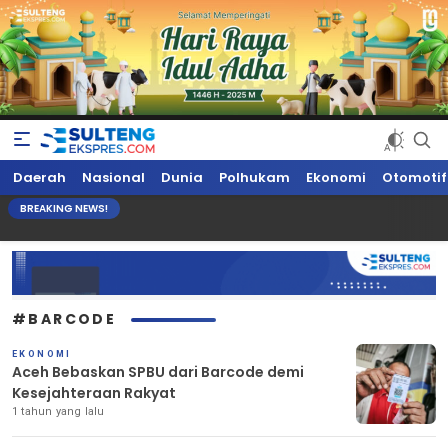
Sultengekspres.com
Berita Seputar Sulteng Hari Ini, Update Terkini, Suaranya Rakyat
Daerah
Nasional
Dunia
Polhukam
Ekonomi
Otomotif
Sulteng
BREAKING NEWS!
#BARCODE
EKONOMI
Aceh Bebaskan SPBU dari Barcode demi
Kesejahteraan Rakyat
1 tahun yang lalu