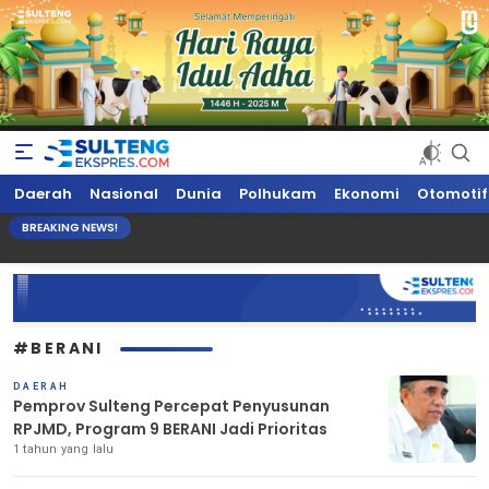
Sultengekspres.com
Berita Seputar Sulteng Hari Ini, Update Terkini, Suaranya Rakyat
Daerah
Nasional
Dunia
Polhukam
Ekonomi
Otomotif
Sulteng
BREAKING NEWS!
#BERANI
DAERAH
Pemprov Sulteng Percepat Penyusunan
RPJMD, Program 9 BERANI Jadi Prioritas
1 tahun yang lalu