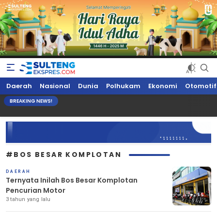
Sultengekspres.com
Berita Seputar Sulteng Hari Ini, Update Terkini, Suaranya Rakyat
Daerah
Nasional
Dunia
Polhukam
Ekonomi
Otomotif
Sulteng
BREAKING NEWS!
#BOS BESAR KOMPLOTAN
DAERAH
Ternyata Inilah Bos Besar Komplotan
Pencurian Motor
3 tahun yang lalu