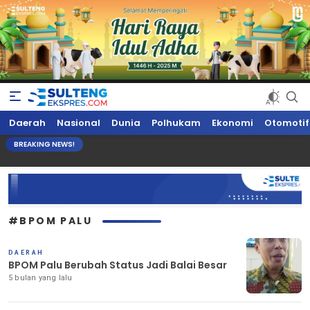
Sultengekspres.com
Berita Seputar Sulteng Hari Ini, Update Terkini, Suaranya Rakyat
Daerah
Nasional
Dunia
Polhukam
Ekonomi
Otomotif
Sulteng
BREAKING NEWS!
#BPOM PALU
DAERAH
BPOM Palu Berubah Status Jadi Balai Besar
5 bulan yang lalu