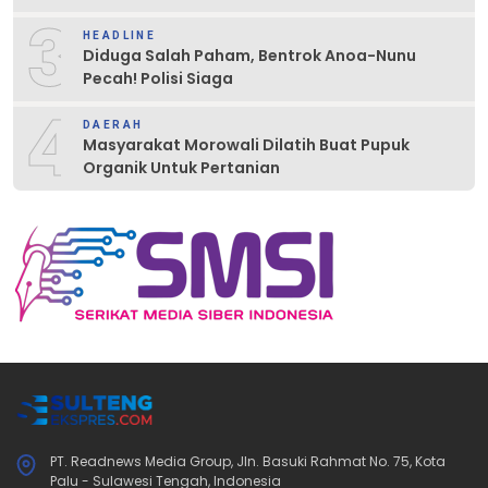
3
HEADLINE
Diduga Salah Paham, Bentrok Anoa-Nunu
Pecah! Polisi Siaga
4
DAERAH
Masyarakat Morowali Dilatih Buat Pupuk
Organik Untuk Pertanian
PT. Readnews Media Group, Jln. Basuki Rahmat No. 75, Kota
Palu - Sulawesi Tengah, Indonesia