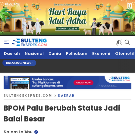
Sultengekspres.com
Berita Seputar Sulteng Hari Ini, Update Terkini, Suaranya Rakyat
Daerah
Nasional
Dunia
Polhukam
Ekonomi
Otomotif
Sulteng
BREAKING NEWS!
SULTENGEKSPRES.COM
DAERAH
BPOM Palu Berubah Status Jadi
Balai Besar
Salam La'Abu