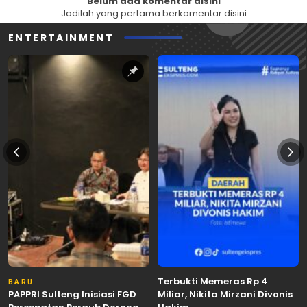
Belum ada komentar disini
Jadilah yang pertama berkomentar disini
ENTERTAINMENT
Terbukti Memeras Rp 4
BARU
PAPPRI Sulteng Inisiasi FGD
Miliar, Nikita Mirzani Divonis