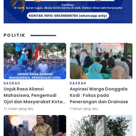
POLITIK
DAERAH
DAERAH
Unjuk Rasa Aliansi
Aspirasi Warga Donggala
Mahasiswa, Pengemudi
Kodi : Fokus pada
Ojol dan Masyarakat Kota
Penerangan dan Drainase
Palu Berlangsung Damai
11 bulan yang lalu
1 tahun yang lalu