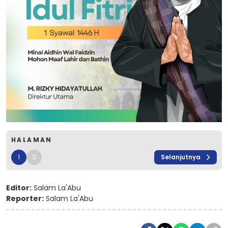
HALAMAN
1
2
Selanjutnya
Editor:
Salam La'Abu
Reporter:
Salam La'Abu