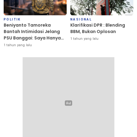
POLITIK
NASIONAL
Beniyanto Tamoreka
Klarifikasi DPR : Blending
Bantah Intimidasi Jelang
BBM, Bukan Oplosan
PSU Banggai: Saya Hanya
1 tahun yang lalu
Ingin Redakan Suasana
1 tahun yang lalu