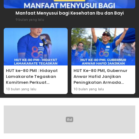
Manfaat Menyusui bagi Kesehatan Ibu dan Bayi
9 bulan yang lalu
HUT ke-80 PMI : Hidayat
HUT Ke-80 PMI, Gubernur
Lamakarate Tegaskan
Anwar Hafid Janjikan
Komitmen Perkuat
Peningkatan Armada
Solidaritas Kemanusiaan
Mobil Donor Darah
10 bulan yang lalu
10 bulan yang lalu