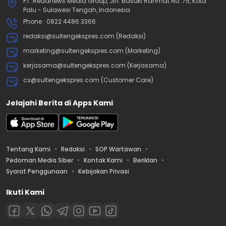
PT. Readnews Media Group, Jln. Basuki Rahmat No. 75, Kota
Palu - Sulawesi Tengah, Indonesia
Phone : 0822 4486 3366
redaksi@sultengekspres.com (Redaksi)
marketing@sultengekspres.com (Marketing)
kerjasama@sultengekspres.com (Kerjasama)
cs@sultengekspres.com (Customer Care)
Jelajahi Berita di Apps Kami
Tentang Kami
Redaksi
SOP Wartawan
Pedoman Media Siber
Kontak Kami
Beriklan
Syarat Penggunaan
Kebijakan Privasi
Ikuti Kami