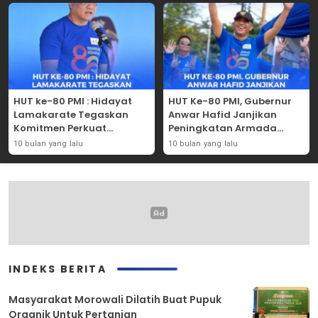
HUT ke-80 PMI : Hidayat
HUT Ke-80 PMI, Gubernur
Lamakarate Tegaskan
Anwar Hafid Janjikan
Komitmen Perkuat
Peningkatan Armada
Solidaritas Kemanusiaan
Mobil Donor Darah
10 bulan yang lalu
10 bulan yang lalu
INDEKS BERITA
Masyarakat Morowali Dilatih Buat Pupuk
Organik Untuk Pertanian