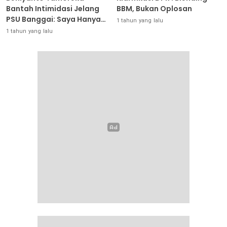
Bantah Intimidasi Jelang
BBM, Bukan Oplosan
PSU Banggai: Saya Hanya
1 tahun yang lalu
Ingin Redakan Suasana
1 tahun yang lalu