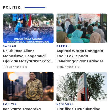
POLITIK
DAERAH
DAERAH
Unjuk Rasa Aliansi
Aspirasi Warga Donggala
Mahasiswa, Pengemudi
Kodi : Fokus pada
Ojol dan Masyarakat Kota
Penerangan dan Drainase
Palu Berlangsung Damai
11 bulan yang lalu
1 tahun yang lalu
POLITIK
NASIONAL
Beniyanto Tamoreka
Klarifikasi DPR : Blending