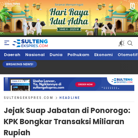
Sultengekspres.com
Berita Seputar Sulteng Hari Ini, Update Terkini, Suaranya Rakyat
Daerah
Nasional
Dunia
Polhukam
Ekonomi
Otomotif
Sulteng
BREAKING NEWS!
SULTENGEKSPRES.COM
HEADLINE
Jejak Suap Jabatan di Ponorogo:
KPK Bongkar Transaksi Miliaran
Rupiah