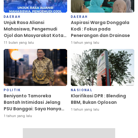
DAERAH
DAERAH
Unjuk Rasa Aliansi
Aspirasi Warga Donggala
Mahasiswa, Pengemudi
Kodi : Fokus pada
Ojol dan Masyarakat Kota
Penerangan dan Drainase
Palu Berlangsung Damai
11 bulan yang lalu
1 tahun yang lalu
POLITIK
NASIONAL
Beniyanto Tamoreka
Klarifikasi DPR : Blending
Bantah Intimidasi Jelang
BBM, Bukan Oplosan
PSU Banggai: Saya Hanya
1 tahun yang lalu
Ingin Redakan Suasana
1 tahun yang lalu