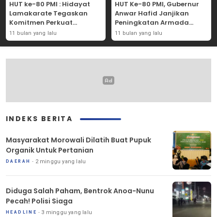
HUT ke-80 PMI : Hidayat
HUT Ke-80 PMI, Gubernur
Lamakarate Tegaskan
Anwar Hafid Janjikan
Komitmen Perkuat
Peningkatan Armada
Solidaritas Kemanusiaan
Mobil Donor Darah
11 bulan yang lalu
11 bulan yang lalu
INDEKS BERITA
Masyarakat Morowali Dilatih Buat Pupuk
Organik Untuk Pertanian
2 minggu yang lalu
DAERAH
Diduga Salah Paham, Bentrok Anoa-Nunu
Pecah! Polisi Siaga
3 minggu yang lalu
HEADLINE