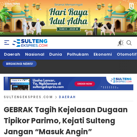
Sultengekspres.com
Berita Seputar Sulteng Hari Ini, Update Terkini, Suaranya Rakyat
Daerah
Nasional
Dunia
Polhukam
Ekonomi
Otomotif
Sulteng
BREAKING NEWS!
SULTENGEKSPRES.COM
DAERAH
GEBRAK Tagih Kejelasan Dugaan
Tipikor Parimo, Kejati Sulteng
Jangan “Masuk Angin”