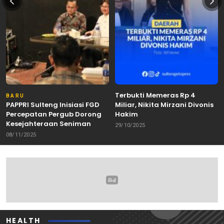
Terbukti Memeras Rp 4
BARU
PAPPRI Sulteng Inisiasi FGD
Miliar, Nikita Mirzani Divonis
Percepatan Pergub Dorong
Hakim
Kesejahteraan Seniman
29/10/2025
08/11/2025
HEALTH